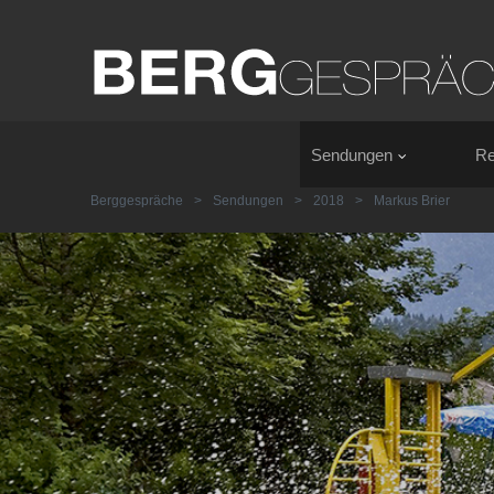
Sendungen
Re
Berggespräche
>
Sendungen
>
2018
>
Markus Brier