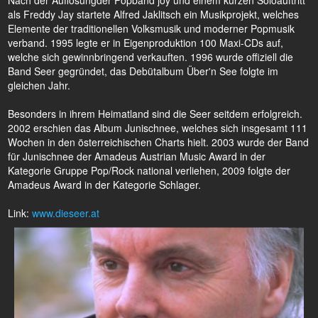
Nach der Auflösungder Popband joy und einem kurzen Soloauftritt
als Freddy Jay startete Alfred Jaklitsch ein Musikprojekt, welches
Elemente der traditionellen Volksmusik und moderner Popmusik
verband. 1995 legte er in Eigenproduktion 100 Maxi-CDs auf,
welche sich gewinnbringend verkauften. 1996 wurde offiziell die
Band Seer gegründet, das Debütalbum Über'n See folgte im
gleichen Jahr.
Besonders in ihrem Heimatland sind die Seer seitdem erfolgreich.
2002 erschien das Album Junischnee, welches sich insgesamt 111
Wochen in den österreichischen Charts hielt. 2003 wurde der Band
für Junischnee der Amadeus Austrian Music Award in der
Kategorie Gruppe Pop/Rock national verliehen, 2009 folgte der
Amadeus Award in der Kategorie Schlager.
Link:
www.dieseer.at