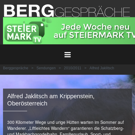
Berggespräche
>
Sendungen
>
2010/2011
>
Alfred Jaklitsch
Alfred Jaklitsch am Krippenstein,
Oberösterreich
300 Kilometer Wege und urige Hütten warten im Sommer auf
Wanderer. „Liftleichtes Wandern“ garantieren die Schatzberg-
und Markbachgondelbahn. Familienurlaub, Sport- und