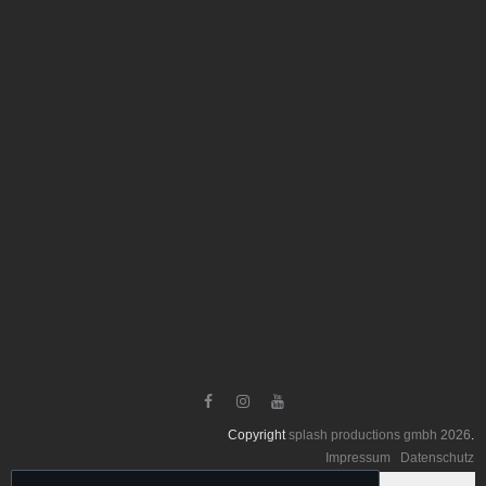



Copyright
splash productions gmbh
2026
.
Impressum
Datenschutz