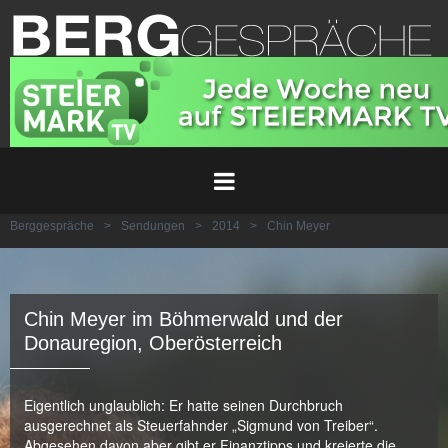
Berggespräche
>
Sendungen
>
2014
>
Chin Meyer
Chin Meyer im Böhmerwald und der
Donauregion, Oberösterreich
Eigentlich unglaublich: Er hatte seinen Durchbruch
ausgerechnet als Steuerfahnder „Sigmund von Treiber“.
Abgesehen davon aber gibt er Finanztipps und kreierte die