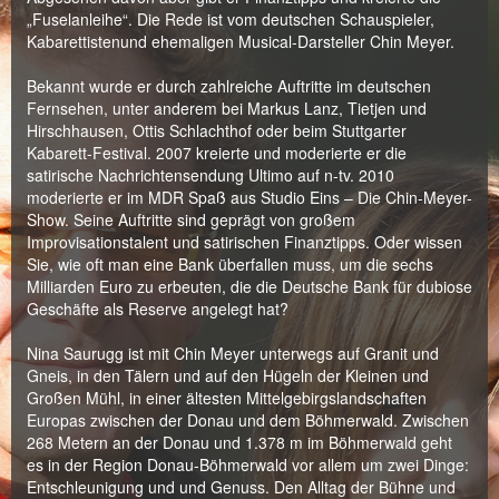
„Fuselanleihe“. Die Rede ist vom deutschen Schauspieler,
Kabarettistenund ehemaligen Musical-Darsteller Chin Meyer.
Bekannt wurde er durch zahlreiche Auftritte im deutschen
Fernsehen, unter anderem bei Markus Lanz, Tietjen und
Hirschhausen, Ottis Schlachthof oder beim Stuttgarter
Kabarett-Festival. 2007 kreierte und moderierte er die
satirische Nachrichtensendung Ultimo auf n-tv. 2010
moderierte er im MDR Spaß aus Studio Eins – Die Chin-Meyer-
Show. Seine Auftritte sind geprägt von großem
Improvisationstalent und satirischen Finanztipps. Oder wissen
Sie, wie oft man eine Bank überfallen muss, um die sechs
Milliarden Euro zu erbeuten, die die Deutsche Bank für dubiose
Geschäfte als Reserve angelegt hat?
Nina Saurugg ist mit Chin Meyer unterwegs auf Granit und
Gneis, in den Tälern und auf den Hügeln der Kleinen und
Großen Mühl, in einer ältesten Mittelgebirgslandschaften
Europas zwischen der Donau und dem Böhmerwald. Zwischen
268 Metern an der Donau und 1.378 m im Böhmerwald geht
es in der Region Donau-Böhmerwald vor allem um zwei Dinge:
Entschleunigung und und Genuss. Den Alltag der Bühne und