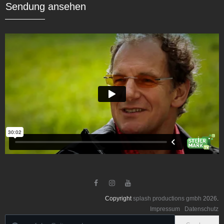
Sendung ansehen



Copyright
splash productions gmbh
2026
.
Impressum
Datenschutz