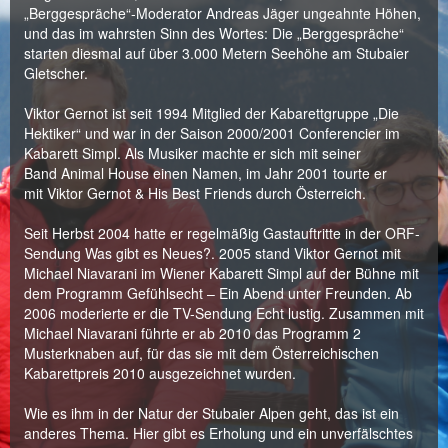
„Berggespräche“-Moderator Andreas Jäger ungeahnte Höhen,
und das im wahrsten Sinn des Wortes: Die „Berggespräche“
starten diesmal auf über 3.000 Metern Seehöhe am Stubaier
Gletscher.
Viktor Gernot ist seit 1994 Mitglied der Kabarettgruppe „Die
Hektiker“ und war in der Saison 2000/2001 Conferencier im
Kabarett Simpl. Als Musiker machte er sich mit seiner
Band Animal House einen Namen, im Jahr 2001 tourte er
mit Viktor Gernot & His Best Friends durch Österreich.
Seit Herbst 2004 hatte er regelmäßig Gastauftritte in der ORF-
Sendung Was gibt es Neues?. 2005 stand Viktor Gernot mit
Michael Niavarani im Wiener Kabarett Simpl auf der Bühne mit
dem Programm Gefühlsecht – Ein Abend unter Freunden. Ab
2006 moderierte er die TV-Sendung Echt lustig. Zusammen mit
Michael Niavarani führte er ab 2010 das Programm 2
Musterknaben auf, für das sie mit dem Österreichischen
Kabarettpreis 2010 ausgezeichnet wurden.
Wie es ihm in der Natur der Stubaier Alpen geht, das ist ein
anderes Thema. Hier gibt es Erholung und ein unverfälschtes