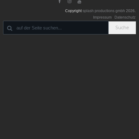



Copyright
splash productions gmbh
2026
.
Impressum
Datenschutz
Suche