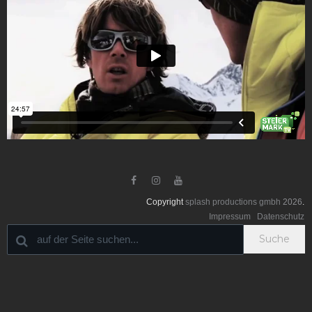



Copyright
splash productions gmbh
2026
.
Impressum
Datenschutz
Suche