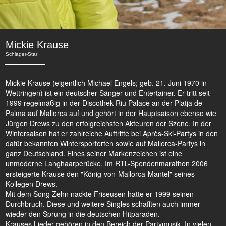
Mickie Krause
Schlager-Star
Mickie Krause (eigentlich Michael Engels; geb. 21. Juni 1970 in
Wettringen) ist ein deutscher Sänger und Entertainer. Er tritt seit
1999 regelmäßig in der Discothek Riu Palace an der Platja de
Palma auf Mallorca auf und gehört in der Hauptsaison ebenso wie
Jürgen Drews zu den erfolgreichsten Akteuren der Szene. In der
Wintersaison hat er zahlreiche Auftritte bei Après-Ski-Partys in den
dafür bekannten Wintersportorten sowie auf Mallorca-Partys in
ganz Deutschland. Eines seiner Markenzeichen ist eine
unmoderne Langhaarperücke. Im RTL-Spendenmarathon 2006
ersteigerte Krause den "König-von-Mallorca-Mantel" seines
Kollegen Drews.
Mit dem Song Zehn nackte Friseusen hatte er 1999 seinen
Durchbruch. Diese und weitere Singles schafften auch immer
wieder den Sprung in die deutschen Hitparaden.
Krauses Lieder gehören in den Bereich der Partymusik. In vielen