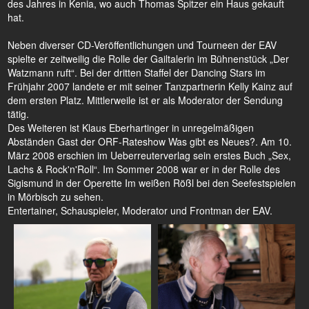
des Jahres in Kenia, wo auch Thomas Spitzer ein Haus gekauft
hat.
Neben diverser CD-Veröffentlichungen und Tourneen der EAV
spielte er zeitweilig die Rolle der Gailtalerin im Bühnenstück „Der
Watzmann ruft“. Bei der dritten Staffel der Dancing Stars im
Frühjahr 2007 landete er mit seiner Tanzpartnerin Kelly Kainz auf
dem ersten Platz. Mittlerweile ist er als Moderator der Sendung
tätig.
Des Weiteren ist Klaus Eberhartinger in unregelmäßigen
Abständen Gast der ORF-Rateshow Was gibt es Neues?. Am 10.
März 2008 erschien im Ueberreuterverlag sein erstes Buch „Sex,
Lachs & Rock'n'Roll“. Im Sommer 2008 war er in der Rolle des
Sigismund in der Operette Im weißen Rößl bei den Seefestspielen
in Mörbisch zu sehen.
Entertainer, Schauspieler, Moderator und Frontman der EAV.