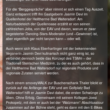
Für die “Berggespräche” aber nimmt er sich einen Tag Auszeit.
Ganz entspannt trifft ihn Gastgeberin Jasmin Devi im
Quellenhotel der Heiltherme Bad Waltersdorf. Am
Naturbadeteich der Quellenoase erzählt er von seinen
zahlreichen Jobs, von der EAV und davon, warum er zwar
begeisterter Dancing-Stars-Moderator (und –Gewinner) ist,
aber eigentlich gar nicht tanzen kann – oder will.
Auch wenn sich Klaus Eberhartinger mit der bekennenden
Veganerin Jasmin Devi kulinarisch nicht ganz einig ist, so
verbindet dennoch beide das Konzept des TSM® – der
Tradionell Steirischen Medizin®, zu der es auch gehört, dass in
der Heiltherme Bad Waltersdorf nur regionale Produkte und
regionale Zutaten serviert werden.
Nach einem smoveyWALK zur Buschenschank Thaler blickt er
zurück auf die Anfänge der EAV und am Golfplatz Bad
Waltersdorf hilft er Jasmin Davi dabei, die ersten Schwünge zu
üben. Ohne Erfolg. Gemeinsam mit seinem Kollegen Joesi
Prokopetz, mit dem er auch bei der “Watzmann”-Abschlusstour
zusammen auf der Bühne steht, geht es dann mit den E-Bikes