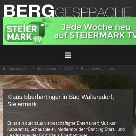
Berggespräche
>
Sendungen
>
2016
>
Klaus Eberhartinger
Klaus Eberhartinger in Bad Waltersdorf,
Steiermark
Er ist ein durchaus vielbeschäftigter Entertainer: Musiker,
Kabarettist, Schauspieler, Moderator der “Dancing Stars” und
Leadsänger der EAV: Klaus Eberhartinger.