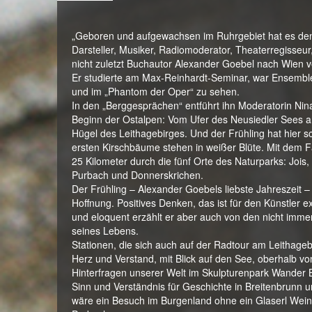
„Geboren und aufgewachsen im Ruhrgebiet hat es den
Darsteller, Musiker, Radiomoderator, Theaterregisse
nicht zuletzt Buchautor Alexander Goebel nach Wien 
Er studierte am Max-Reinhardt-Seminar, war Ensemble
und im „Phantom der Oper“ zu sehen.
In den „Berggesprächen“ entführt ihn Moderatorin Ni
Beginn der Ostalpen: Vom Ufer des Neusiedler Sees a
Hügel des Leithagebirges. Und der Frühling hat hier s
ersten Kirschbäume stehen in weißer Blüte. Mit dem 
25 Kilometer durch die fünf Orte des Naturparks: Jois
Purbach und Donnerskrichen.
Der Frühling – Alexander Goebels liebste Jahreszeit –
Hoffnung. Positives Denken, das ist für den Künstler 
und eloquent erzählt er aber auch von den nicht imme
seines Lebens.
Stationen, die sich auch auf der Radtour am Leithageb
Herz und Verstand, mit Blick auf den See, oberhalb vo
Hinterfragen unserer Welt im Skulpturenpark Wander 
Sinn und Verständnis für Geschichte in Breitenbrunn 
wäre ein Besuch im Burgenland ohne ein Glaserl Wein 