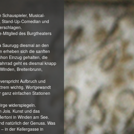
 Schauspieler, Musical-
ur, Stand-Up-Comedian und
verschlagen.
-Mitglied des Burgtheaters
na Saurugg diesmal an den
n erheben sich die sanften
chon Einzug gehalten, die
Fahrrad geht es diesmal knapp
, Winden, Breitenbrunn,
 verspricht Aufbruch und
extrem wichtig. Wortgewandt
r ganz einfachen Stationen
irge widerspiegeln.
n Jois. Kunst und das
Bertoni in Winden am See.
und natürlich der Genuss. Was
– in der Kellergasse in