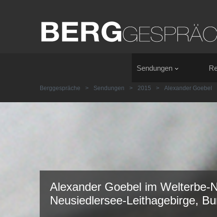
Sendungen
Re
Berggespräche
>
Sendungen
>
2015
>
Alexander Goebel
Alexander Goebel im Welterbe-N
Neusiedlersee-Leithagebirge, Bu