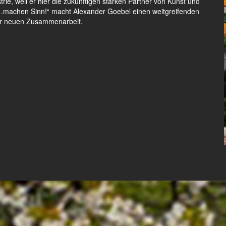
rie, weil er hier die zukünftigen starken Partner von Kunst und
machen Sinn!“ macht Alexander Goebel einen weitgreifenden
iner neuen Zusammenarbeit.