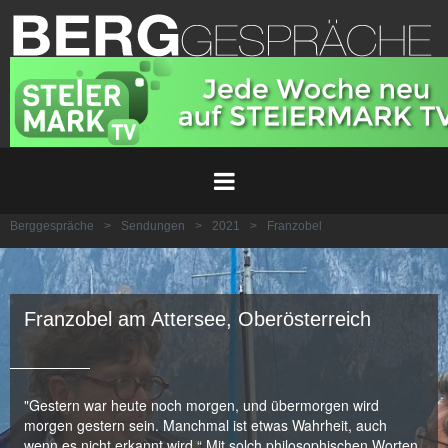
Berggespräche
>
Sendungen
>
2021
>
Franzobel
Franzobel am Attersee, Oberösterreich
"Gestern war heute noch morgen, und übermorgen wird
morgen gestern sein. Manchmal ist etwas Wahrheit, auch
wenn es nicht erkannt wird.“ Mit solch philosophischen Worten