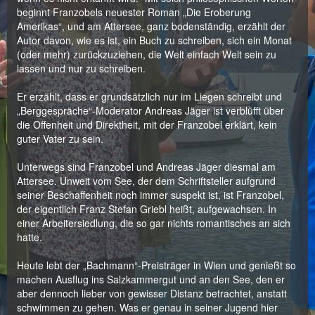
beginnt Franzobels neuester Roman „Die Eroberung
Amerikas“, und am Attersee, ganz bodenständig, erzählt der
Autor davon, wie es ist, ein Buch zu schreiben, sich ein Monat
(oder mehr) zurückzuziehen, die Welt einfach Welt sein zu
lassen und nur zu schreiben.
Er erzählt, dass er grundsätzlich nur im Liegen schreibt und
„Berggespräche“-Moderator Andreas Jäger ist verblüfft über
die Offenheit und Direktheit, mit der Franzobel erklärt, kein
guter Vater zu sein.
Unterwegs sind Franzobel und Andreas Jäger diesmal am
Attersee. Unweit vom See, der dem Schriftsteller aufgrund
seiner Beschaffenheit noch immer suspekt ist, ist Franzobel,
der eigentlich Franz Stefan Griebl heißt, aufgewachsen. In
einer Arbeitersiedlung, die so gar nichts romantisches an sich
hatte.
Heute lebt der „Bachmann“-Preisträger in Wien und genießt so
machen Ausflug ins Salzkammergut und an den See, den er
aber dennoch lieber von gewisser Distanz betrachtet, anstatt
schwimmen zu gehen. Was er genau in seiner Jugend hier