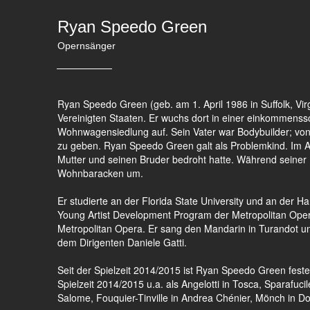
Ryan Speedo Green
Opernsänger
Ryan Speedo Green (geb. am 1. April 1986 in Suffolk, Vi
Vereinigten Staaten. Er wuchs dort in einer einkommenss
Wohnwagensiedlung auf. Sein Vater war Bodybuilder; vo
zu geben. Ryan Speedo Green galt als Problemkind. Im A
Mutter und seinen Bruder bedroht hatte. Während seiner H
Wohnbaracken um.
Er studierte an der Florida State University und an der H
Young Artist Development Program der Metropolitan Opera
Metropolitan Opera. Er sang den Mandarin in Turandot und 
dem Dirigenten Daniele Gatti.
Seit der Spielzeit 2014/2015 ist Ryan Speedo Green feste
Spielzeit 2014/2015 u.a. als Angelotti in Tosca, Sparafucile
Salome, Fouquier-Tinville in Andrea Chénier, Mönch in Don C