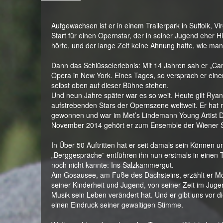
Aufgewachsen ist er in einem Trailerpark in Suffolk, Vi
Start für einen Opernstar, der in seiner Jugend eher
hörte, und der lange Zeit keine Ahnung hatte, wie ma
Dann das Schlüsselerlebnis: Mit 14 Jahren sah er „Ca
Opera in New York. Eines Tages, so versprach er eine
selbst oben auf dieser Bühne stehen.
Und neun Jahre später war es so weit. Heute gilt Rya
aufstrebenden Stars der Opernszene weltweit. Er ha
gewonnen und war im Met’s Lindemann Young Artist 
November 2014 gehört er zum Ensemble der Wiener S
In Über 50 Auftritten hat er seit damals sein Können un
„Berggespräche” entführen ihn nun erstmals in einen T
noch nicht kannte: Ins Salzkammergut.
Am Gosausee, am Fuße des Dachsteins, erzählt er Mo
seiner Kinderheit und Jugend, von seiner Zeit im Jug
Musik sein Leben verändert hat. Und er gibt uns vor 
einen Eindruck seiner gewaltigen Stimme.