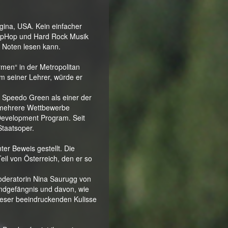
rgina, USA. Kein einfacher
 HipHop und Hard Rock Musik
n Noten lesen kann.
rmen“ in der Metropolitan
m seiner Lehrer, würde er
n Speedo Green als einer der
t mehrere Wettbewerbe
Development Program. Seit
taatsoper.
ter Beweis gestellt. Die
eil von Österreich, den er so
deratorin Nina Saurugg von
endgefängnis und davon, wie
dieser beeindruckenden Kulisse