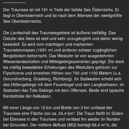
Der Traunsee ist mit 191 m Tiefe der tiefste See Österreichs. Er
liegt in Oberösterreich und ist nach dem Attersee der zweitgrößte
See Oberösterreichs.
Die Landschaft des Traunseegebiets ist äußerst vielfältig: Das
Ostufer des Sees ist steil und sehr unzugänglich und daher wenig
besiedelt. Es wird vom mächtigen und markanten
Traunsteinmassiv (1691 m) und anderen schwer zugänglichen
Bergstöcken beherrscht. Das Westufer ist von ausgedehnten
Wiesenlandschaften und Mittelgebirgsszenerien geprägt. Die stark
bis mäßig bewaldeten Erhebungen des Westufers gehören zur
Flyschzone und erreichen Höhen von 700 und 1100 Metern (u.a.
Gmundnerberg, Grasberg, Richtberg). Im Südwesten erhebt sich
das Höllengebirge mit dem Feuerkogel und den Langbathseen, im
Südosten das Tote Gebirge mit dem Offensee. Beide sind typische
Karststöcke der Kalkalpen.
Mit einer Länge von 12 km und Breite von 3 km umfasst der
Traunsee eine Fläche von ca. 24,4 km². Die Traun fließt im Süden
bei Ebensee in den Traunsee und verlässt ihn wieder im Norden
bei Gmunden. Der mittlere Abfluss (MQ) beträgt 69,4 m³/s, die