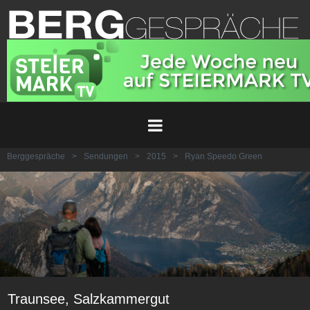
Berggespräche
>
Sendungen
>
2015
>
Ryan Speedo Green
Traunsee, Salzkammergut