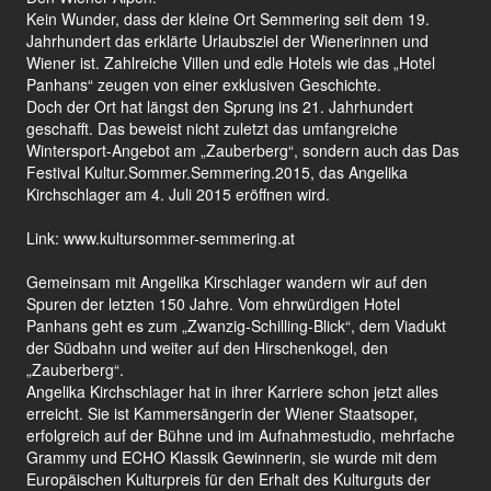
Kein Wunder, dass der kleine Ort Semmering seit dem 19.
Jahrhundert das erklärte Urlaubsziel der Wienerinnen und
Wiener ist. Zahlreiche Villen und edle Hotels wie das „Hotel
Panhans“ zeugen von einer exklusiven Geschichte.
Doch der Ort hat längst den Sprung ins 21. Jahrhundert
geschafft. Das beweist nicht zuletzt das umfangreiche
Wintersport-Angebot am „Zauberberg“, sondern auch das Das
Festival Kultur.Sommer.Semmering.2015, das Angelika
Kirchschlager am 4. Juli 2015 eröffnen wird.
Link:
www.kultursommer-semmering.at
Gemeinsam mit Angelika Kirschlager wandern wir auf den
Spuren der letzten 150 Jahre. Vom ehrwürdigen Hotel
Panhans geht es zum „Zwanzig-Schilling-Blick“, dem Viadukt
der Südbahn und weiter auf den Hirschenkogel, den
„Zauberberg“.
Angelika Kirchschlager hat in ihrer Karriere schon jetzt alles
erreicht. Sie ist Kammersängerin der Wiener Staatsoper,
erfolgreich auf der Bühne und im Aufnahmestudio, mehrfache
Grammy und ECHO Klassik Gewinnerin, sie wurde mit dem
Europäischen Kulturpreis für den Erhalt des Kulturguts der