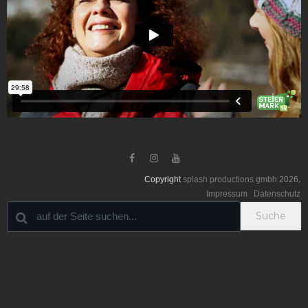



Copyright
splash productions gmbh
2026
.
Impressum
Datenschutz
Suche