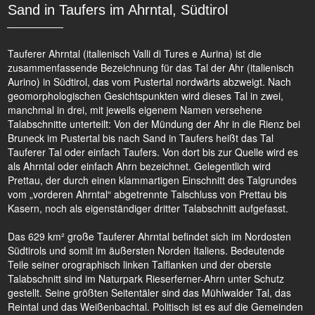
Sand in Taufers im Ahrntal, Südtirol
Tauferer Ahrntal (italienisch Valli di Tures e Aurina) ist die
zusammenfassende Bezeichnung für das Tal der Ahr (italienisch
Aurino) in Südtirol, das vom Pustertal nordwärts abzweigt. Nach
geomorphologischen Gesichtspunkten wird dieses Tal in zwei,
manchmal in drei, mit jeweils eigenem Namen versehene
Talabschnitte unterteilt: Von der Mündung der Ahr in die Rienz bei
Bruneck im Pustertal bis nach Sand in Taufers heißt das Tal
Tauferer Tal oder einfach Taufers. Von dort bis zur Quelle wird es
als Ahrntal oder einfach Ahrn bezeichnet. Gelegentlich wird
Prettau, der durch einen klammartigen Einschnitt des Talgrundes
vom „vorderen Ahrntal“ abgetrennte Talschluss von Prettau bis
Kasern, noch als eigenständiger dritter Talabschnitt aufgefasst.
Das 629 km² große Tauferer Ahrntal befindet sich im Nordosten
Südtirols und somit im äußersten Norden Italiens. Bedeutende
Teile seiner orographisch linken Talflanken und der oberste
Talabschnitt sind im Naturpark Rieserferner-Ahrn unter Schutz
gestellt. Seine größten Seitentäler sind das Mühlwalder Tal, das
Reintal und das Weißenbachtal. Politisch ist es auf die Gemeinden