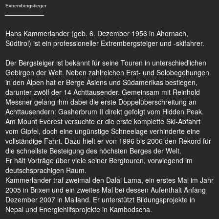
Extrembergstieger
Hans Kammerlander (geb. 6. Dezember 1956 in Ahornach,
Südtirol) ist ein professioneller Extrembergsteiger und -skifahrer.
Der Bergsteiger ist bekannt für seine Touren in unterschiedlichen
Gebirgen der Welt. Neben zahlreichen Erst- und Solobegehungen
in den Alpen hat er Berge Asiens und Südamerikas bestiegen,
darunter zwölf der 14 Achttausender. Gemeinsam mit Reinhold
Messner gelang ihm dabei die erste Doppelüberschreitung an
Achttausendern: Gasherbrum II direkt gefolgt vom Hidden Peak.
Am Mount Everest versuchte er die erste komplette Ski-Abfahrt
vom Gipfel, doch eine ungünstige Schneelage verhinderte eine
vollständige Fahrt. Dazu hielt er von 1996 bis 2006 den Rekord für
die schnellste Besteigung des höchsten Berges der Welt.
Er hält Vorträge über viele seiner Bergtouren, vorwiegend im
deutschsprachigen Raum.
Kammerlander traf zweimal den Dalai Lama, ein erstes Mal im Jahr
2005 in Brixen und ein zweites Mal bei dessen Aufenthalt Anfang
Dezember 2007 in Mailand. Er unterstützt Bildungsprojekte in
Nepal und Energiehilfsprojekte in Kambodscha.