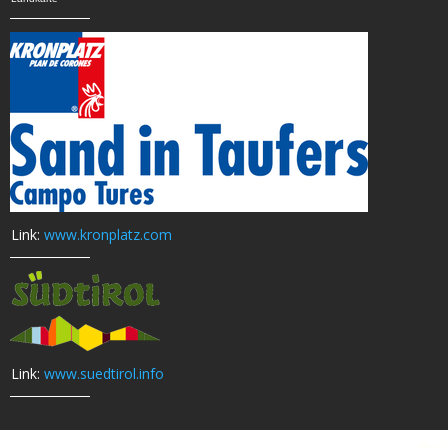
Link:
www.kronplatz.com
Link:
www.suedtirol.info