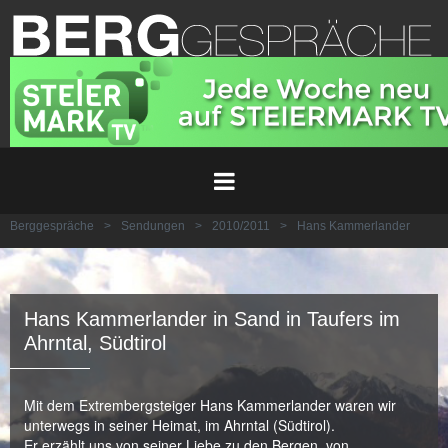
Berggespräche
>
Sendungen
>
2010/2011
>
Hans Kammerlander
Hans Kammerlander in Sand in Taufers im
Ahrntal, Südtirol
Mit dem Extrembergsteiger Hans Kammerlander waren wir
unterwegs in seiner Heimat, im Ahrntal (Südtirol).
Er erzählt uns von seiner Liebe zu den Bergen, von