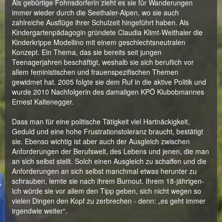
Als gebürtige Fohnsdorferin zieht es sie für Wanderungen
immer wieder durch die Seethaler-Alpen, wo sie auch
zahlreiche Ausflüge ihrer Schulzeit hingeführt haben. Als
Kindergartenpädagogin gründete Claudia Klimt-Weithaler die
Kinderkrippe Modellino mit einem geschlechtsneutralen
Konzept. Ein Thema, das sie bereits seit jungen
Teenagerjahren beschäftigt, weshalb sie sich beruflich vor
allem feministischen und frauenspezifischen Themen
gewidmet hat. 2005 folgte sie dem Ruf in die aktive Politik und
wurde 2010 Nachfolgerin des damaligen KPÖ Klubobmannes
Ernest Kaltenegger.
Dass man für eine politische Tätigkeit viel Hartnäckigkeit,
Geduld und eine hohe Frustrationstoleranz braucht, bestätigt
sie. Ebenso wichtig ist aber auch der Ausgleich zwischen
Anforderungen der Berufswelt, des Lebens und jenen, die man
an sich selbst stellt. Solch einen Ausgleich zu schaffen und die
Anforderungen an sich selbst manchmal etwas herunter zu
schrauben, lernte sie nach ihrem Burnout. Ihrem 18-jährigen-
Ich würde sie vor allem den Tipp geben, sich nicht wegen so
vielen Dingen den Kopf zu zerbrechen - denn: „es geht immer
irgendwie weiter“.