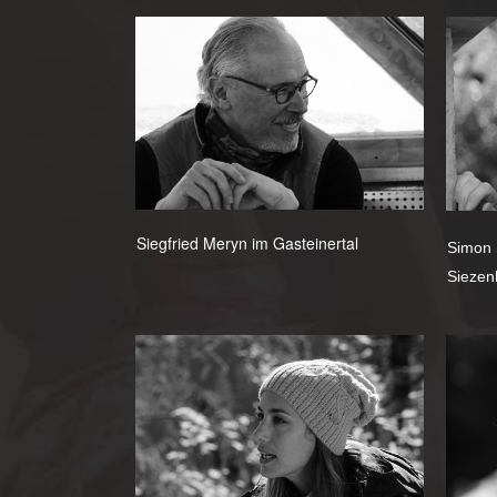
Siegfried Meryn im Gasteinertal
Simon 
Siezen