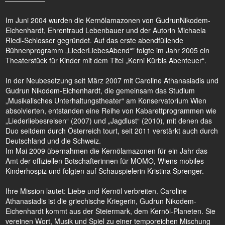
Im Juni 2004 wurden die Kernölamazonen von GudrunNikodem-
Eichenhardt, Ehrentraud Lebenbauer und der Autorin Michaela
Riedl-Schlosser gegründet. Auf das erste abendfüllende
Bühnenprogramm „LiederLiebesAbend“" folgte im Jahr 2005 ein
Theaterstück für Kinder mit dem Titel „Kerni Kürbis Abenteuer“.
In der Neubesetzung seit März 2007 mit Caroline Athanasiadis und
Gudrun Nikodem-Eichenhardt, die gemeinsam das Studium
„Musikalisches Unterhaltungstheater“ am Konservatorium Wien
absolvierten, entstanden eine Reihe von Kabarettprogrammen wie
„Liederliebesreisen“ (2007) und „Jagdlust“ (2010), mit denen das
Duo seitdem durch Österreich tourt, seit 2011 verstärkt auch durch
Deutschland und die Schweiz.
Im Mai 2009 übernahmen die Kernölamazonen für ein Jahr das
Amt der offiziellen Botschafterinnen für MOMO, Wiens mobiles
Kinderhospiz und folgten auf Schauspielerin Kristina Sprenger.
Ihre Mission lautet: Liebe und Kernöl verbreiten. Caroline
Athanasiadis ist die griechische Kriegerin, Gudrun Nikodem-
Eichenhardt kommt aus der Steiermark, dem Kernöl-Planeten. Sie
vereinen Wort, Musik und Spiel zu einer temporeichen Mischung