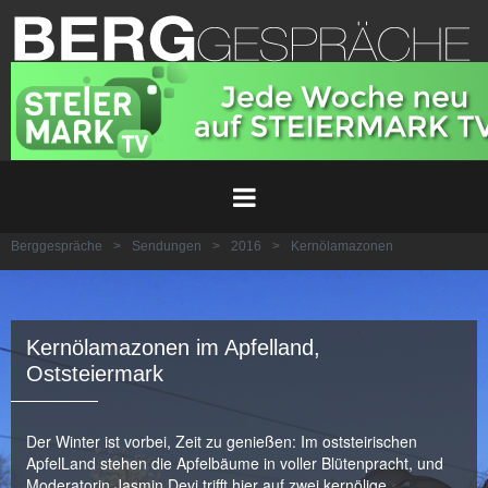
Berggespräche
>
Sendungen
>
2016
>
Kernölamazonen
Kernölamazonen im Apfelland,
Oststeiermark
Der Winter ist vorbei, Zeit zu genießen: Im oststeirischen
ApfelLand stehen die Apfelbäume in voller Blütenpracht, und
Moderatorin Jasmin Devi trifft hier auf zwei kernölige