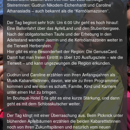
Steirerinnen: Gudrun Nikodem-Eichenhardt und Caroline
Athanasiadis – auch bekannt als die “Kernölamazonen”.
Der Tag beginnt sehr früh: Um 6:00 Uhr geht es hoch hinauf:
Eine Ballonfahrt über das ApfelLand und den Stubenbergsee.
Nach der obligatorischen Taufe und der Erhebung in den
Adelsstand wandern Jasmin und die Kernölamazonen weiter in
die Tierwelt Herberstein.
Hier gibt es eine Besonderheit der Region: Die GenussCard.
Damit hat man freien Eintritt in über 120 Ausflugsziele – wie die
Tierwelt – und kann ungezwungen die Region erkunden.
Gudrun und Caroline erzählen von ihren Anfangsjahren als
Musik-Kabarettistinnen, davon, wie sie zu ihren Programmen
kommen und wie man es schafft, Familie, Kind und Karriere
unter einen Hut zu bringen.
Im Boutique-Hotel Erla gibt es eine kurze Stärkung, und dann
geht es mit dem Schlosskutscher weiter.
Der Tag klingt mit einer Überraschung aus. Beim Picknick unter
blühenden Apfelbäumen erzählen die beiden Kabarettistinnen
noch von ihren Zukunftsplänen und natürlich vom neuen