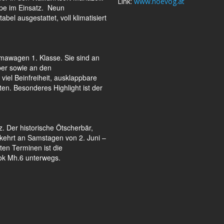
Link:
www.noevog.at
ppe im Einsatz. Neun
abel ausgestattet, voll klimatisiert
awagen 1. Klasse. Sie sind an
ber sowie an den
el Beinfreiheit, ausklappbare
n. Besonderes Highlight ist der
z. Der historische Ötscherbär,
rkehrt an Samstagen von 2. Juni –
en Terminen ist die
lok Mh.6 unterwegs.