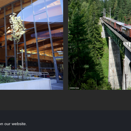
Copyright
splash productions gmbh
2026
.
on our website.
Impressum
Datenschutz