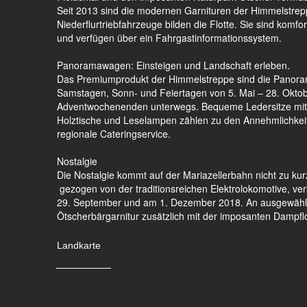
Seit 2013 sind die modernen Garnituren der Himmelstre
Niederflurtriebfahrzeuge bilden die Flotte. Sie sind komfort
und verfügen über ein Fahrgastinformationssystem.
Panoramawagen: Einsteigen und Landschaft erleben.
Das Premiumprodukt der Himmelstreppe sind die Panoram
Samstagen, Sonn- und Feiertagen von 5. Mai – 28. Okto
Adventwochenenden unterwegs. Bequeme Ledersitze mit vi
Holztische und Leselampen zählen zu den Annehmlichkeite
regionale Cateringservice.
Nostalgie
Die Nostalgie kommt auf der Mariazellerbahn nicht zu kur
gezogen von der traditionsreichen Elektrolokomotive, ve
29. September und am 1. Dezember 2018. An ausgewählt
Ötscherbärgarnitur zusätzlich mit der imposanten Dampf
Landkarte