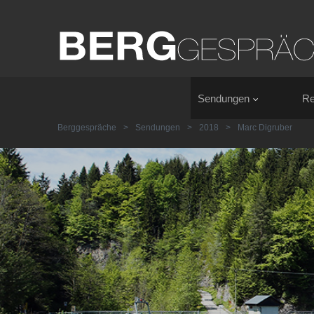
Sendungen
Re
Berggespräche
>
Sendungen
>
2018
>
Marc Digruber