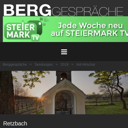
Berggespräche
>
Sendungen
>
2018
>
Adi Hirschal
Retzbach