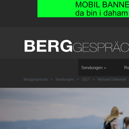
Sendungen
Re
Berggespräche
>
Sendungen
>
2017
>
Michael Ostrowski