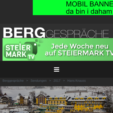
Berggespräche
>
Sendungen
>
2017
>
Hans Knauss