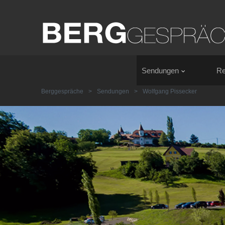
Sendungen
Re
Berggespräche
>
Sendungen
>
Wolfgang Pissecker