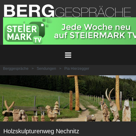
Berggespräche
>
Sendungen
>
Pia Hierzegger
Holzskulpturenweg Nechnitz