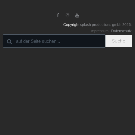



Copyright
splash productions gmbh
2026
.
Impressum
Datenschutz
Suche