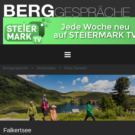
Berggespräche
>
Sendungen
>
Omar Sarsam
Falkertsee