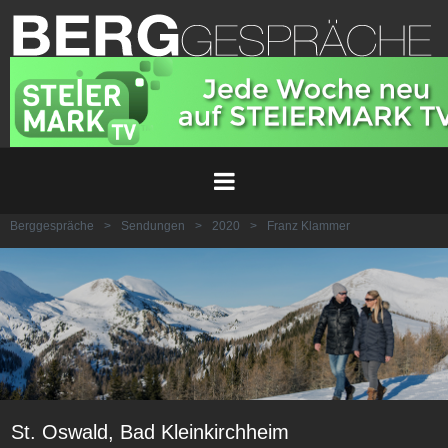
Berggespräche
>
Sendungen
>
2020
>
Franz Klammer
St. Oswald, Bad Kleinkirchheim