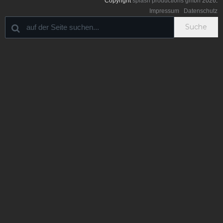
Copyright
splash productions gmbh
2026
.
Impressum
Datenschutz
Suche