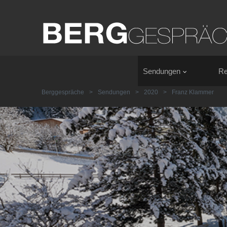
Sendungen
Re
Berggespräche
>
Sendungen
>
2020
>
Franz Klammer