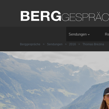
Sendungen
Re
Berggespräche
>
Sendungen
>
2016
>
Thomas Brezina