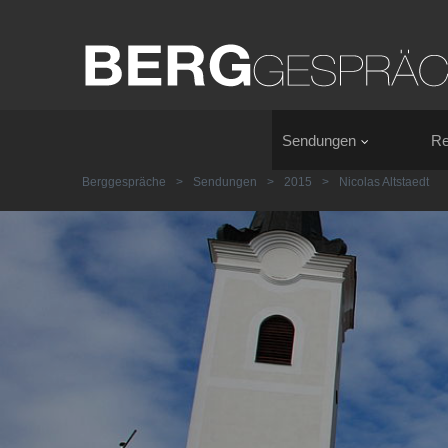
Sendungen
Re
Berggespräche
>
Sendungen
>
2015
>
Nicolas Altstaedt