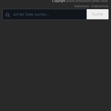
Copyright
splash productions gmbh
2026
.
Impressum
Datenschutz
Suche