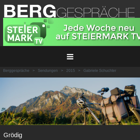
Berggespräche
>
Sendungen
>
2015
>
Gabriele Schuchter
Grödig