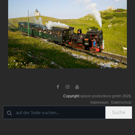



Copyright
splash productions gmbh
2026
.
Impressum
Datenschutz
Suche