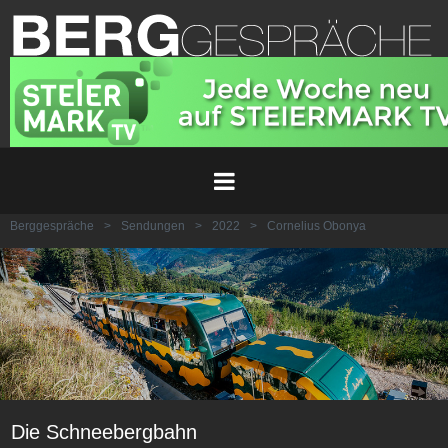
Berggespräche
>
Sendungen
>
2022
>
Cornelius Obonya
Die Schneebergbahn