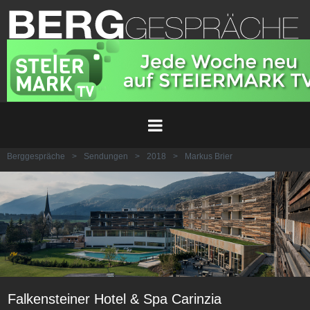
Berggespräche
>
Sendungen
>
2018
>
Markus Brier
Falkensteiner Hotel & Spa Carinzia