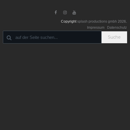



Copyright
splash productions gmbh
2026
.
Impressum
Datenschutz
Suche