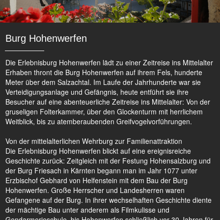
Burg Hohenwerfen
Die Erlebnisburg Hohenwerfen lädt zu einer Zeitreise ins Mittelalter
Erhaben thront die Burg Hohenwerfen auf ihrem Fels, hunderte
Meter über dem Salzachtal. Im Laufe der Jahrhunderte war sie
Verteidigungsanlage und Gefängnis, heute entführt sie ihre
Besucher auf eine abenteuerliche Zeitreise ins Mittelalter: Von der
gruseligen Folterkammer, über den Glockenturm mit herrlichem
Weitblick, bis zu atemberaubenden Greifvogelvorführungen.
Von der mittelalterlichen Wehrburg zur Familienattraktion
Die Erlebnisburg Hohenwerfen blickt auf eine ereignisreiche
Geschichte zurück: Zeitgleich mit der Festung Hohensalzburg und
der Burg Friesach in Kärnten begann man im Jahr 1077 unter
Erzbischof Gebhard von Helfenstein mit dem Bau der Burg
Hohenwerfen. Große Herrscher und Landesherren waren
Gefangene auf der Burg. In ihrer wechselhaften Geschichte diente
der mächtige Bau unter anderem als Filmkulisse und
Gendarmerieschule, bis Hohenwerfen schließlich vor 30 Jahren für