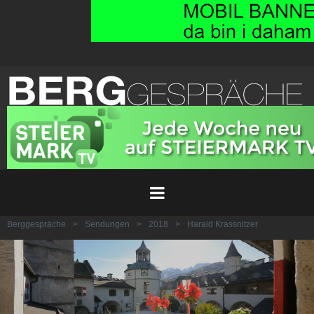
Berggespräche
>
Sendungen
>
2018
>
Harald Krassnitzer