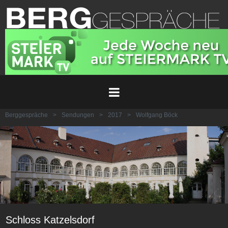
Berggespräche
>
Sendungen
>
2017
>
Wolfgang Böck
Schloss Katzelsdorf