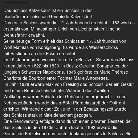
Das Schloss Katzelsdorf ist ein Schloss in der
niederösterreichischen Gemeinde Katzelsdorf.
Das erste Schloss wurde im 12. Jahrhundert errichtet. 1183 wird es
erstmals vom Minnesänger Ulrich von Liechtenstein in seiner
„Venusfahrt“ erwähnt.
Seine heutige Form erhielt das Schloss im 17. Jahrhundert von
Wolf Mathias von Königsberg. Es wurde als Wasserschloss
mit Bastionen an drei Ecken errichtet.
Im 19. Jahrhundert wechselten oft die Besitzer. So war das Schloss
in den Jahren 1822 bis 1830 im Besitz Caroline Bonapartes, der
jüngsten Schwester Napoleons. 1845 gehörte es Marie Thérèse
Charlotte de Bourbon einer Tochter Marie Antoinettes.
Im Jahr 1928 erwarb Max von Freising das Schloss, der ein Gestüt
und einen Rennstall einrichtete. Während des Zweiten
Weltkrieges waren Soldaten im Gebäude untergebracht. In den
Nebengebäuden wurde das größte Pferdelazarett der Ostfront
errichtet. Während dieser Zeit und in der Besatzungszeit wurde
das Schloss stark in Mitleidenschaft gezogen.
Eine Renovierung erfolgte dann durch einen privaten Besitzer, der
das Schloss in den 1970er Jahren kaufte. 1993 erwarb die
Gemeinde Katzelsdorf das heute denkmalgeschützte Schloss. Sie