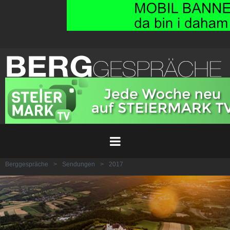
Berggespräche
>
Sendungen
>
2017