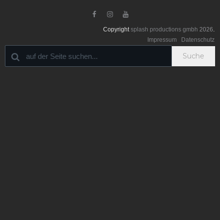



Copyright
splash productions gmbh
2026
.
Impressum
Datenschutz
Suche