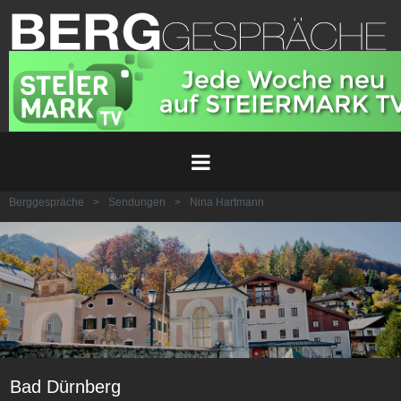
Berggespräche
>
Sendungen
>
Nina Hartmann
Bad Dürnberg