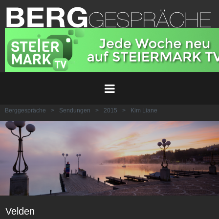
Berggespräche
>
Sendungen
>
2015
>
Kim Liane
Velden