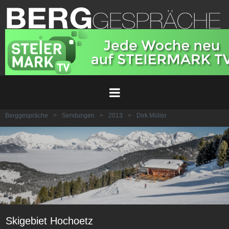
Berggespräche
>
Sendungen
>
2013
>
Dirk Müller
Skigebiet Hochoetz