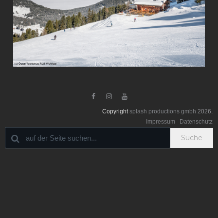



Copyright
splash productions gmbh
2026
.
Impressum
Datenschutz
Suche